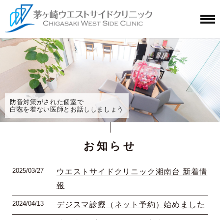
防音対策がされた個室で
白衣を着ない医師とお話ししましょう
お知らせ
2025/03/27
ウエストサイドクリニック湘南台 新着情
報
2024/04/13
デジスマ診療（ネット予約）始めました