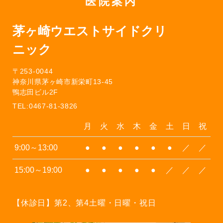
医院案内
茅ヶ崎ウエストサイドクリ
ニック
〒253-0044
神奈川県茅ヶ崎市新栄町13-45
鴨志田ビル2F
TEL:0467-81-3826
月
火
水
木
金
土
日
祝
9:00～13:00
●
●
●
●
●
●
／
／
15:00～19:00
●
●
●
●
●
／
／
／
【休診日】第2、第4土曜・日曜・祝日